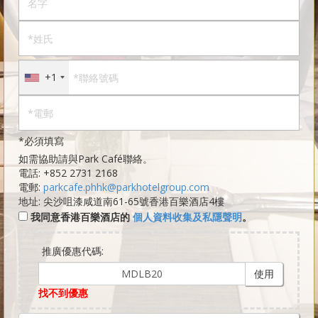
+1
*必須填寫
如需協助請與Park Café聯絡。
電話:
+852 2731 2168
電郵:
parkcafe.phhk@parkhotelgroup.com
地址: 尖沙咀漆咸道南61-65號香港百樂酒店4樓
我同意香港百樂酒店的
個人資料收集及私隱聲明
。
推廣優惠代碼:
使用
找不到優惠